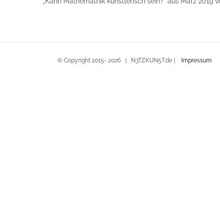
„Kann Mathemathik künstlerisch sein?“ aus März 2019 vo
© Copyright 2015-
2026 | N3TZKUN5T.de |
Impressum